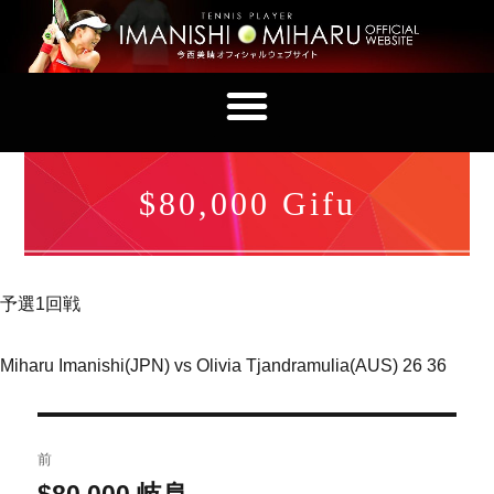
$80,000 Gifu
予選1回戦
Miharu Imanishi(JPN) vs Olivia Tjandramulia(AUS) 26 36
前
$80,000 岐阜