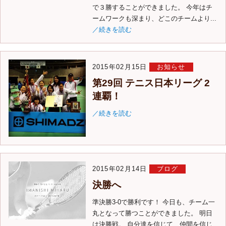
で３勝することができました。 今年はチ
ームワークも深まり、どこのチームより...
／続きを読む
2015年02月15日
お知らせ
第29回 テニス日本リーグ 2
連覇！
／続きを読む
2015年02月14日
ブログ
決勝へ
準決勝3-0で勝利です！ 今日も、チーム一
丸となって勝つことができました。 明日
は決勝戦。 自分達を信じて、仲間を信じ