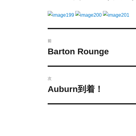
前
Barton Rounge
次
Auburn到着！