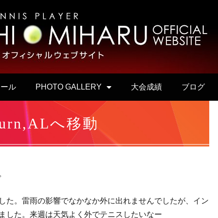
ュール
PHOTO GALLERY
大会成績
ブログ
burn,ALへ移動
す。
した。雷雨の影響でなかなか外に出れませんでしたが、イン
ました。来週は天気よく外でテニスしたいなー