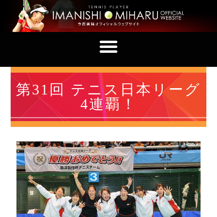
第31回 テニス日本リーグ
4連覇！